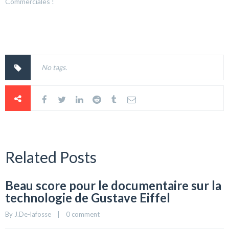
Commerciales !
No tags.
Related Posts
Beau score pour le documentaire sur la
technologie de Gustave Eiffel
By 
J.De-lafosse
    |    
0 comment