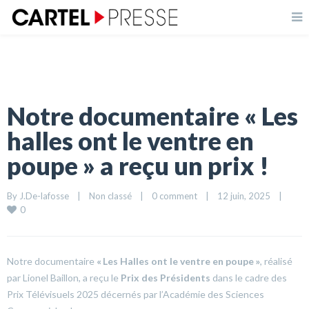
Notre documentaire « Les
halles ont le ventre en
poupe » a reçu un prix !
By 
J.De-lafosse
|
Non classé
|
0 comment
|
12 juin, 2025    
|
0
Notre documentaire
« Les Halles ont le ventre en poupe »
, réalisé
par Lionel Baillon, a reçu le
Prix des Présidents
dans le cadre des
Prix Télévisuels 2025 décernés par l’Académie des Sciences