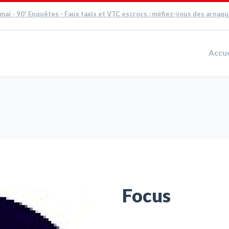
 mai - 90' Enquêtes - Faux taxis et VTC escrocs : méfiez-vous des arnaq
Accue
Focus