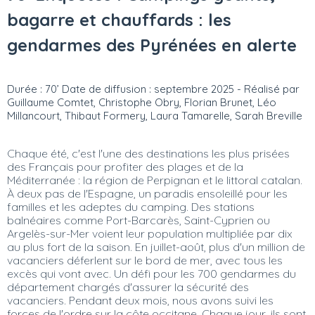
bagarre et chauffards : les
gendarmes des Pyrénées en alerte
Durée : 70’ Date de diffusion : septembre 2025 - Réalisé par
Guillaume Comtet, Christophe Obry, Florian Brunet, Léo
Millancourt, Thibaut Formery, Laura Tamarelle, Sarah Breville
Chaque été, c'est l'une des destinations les plus prisées
des Français pour profiter des plages et de la
Méditerranée : la région de Perpignan et le littoral catalan.
À deux pas de l'Espagne, un paradis ensoleillé pour les
familles et les adeptes du camping. Des stations
balnéaires comme Port-Barcarès, Saint-Cyprien ou
Argelès-sur-Mer voient leur population multipliée par dix
au plus fort de la saison. En juillet-août, plus d'un million de
vacanciers déferlent sur le bord de mer, avec tous les
excès qui vont avec. Un défi pour les 700 gendarmes du
département chargés d'assurer la sécurité des
vacanciers. Pendant deux mois, nous avons suivi les
forces de l'ordre sur la côte occitane. Chaque jour, ils sont