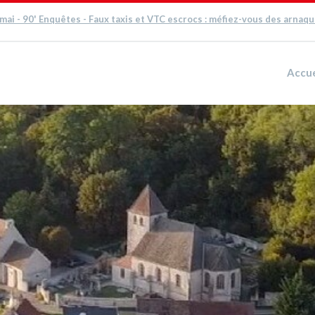
 mai - 90' Enquêtes - Faux taxis et VTC escrocs : méfiez-vous des arnaq
Accue