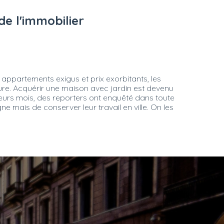
e l'immobilier
appartements exigus et prix exorbitants, les
re. Acquérir une maison avec jardin est devenu
sieurs mois, des reporters ont enquêté dans toute
e mais de conserver leur travail en ville. On les