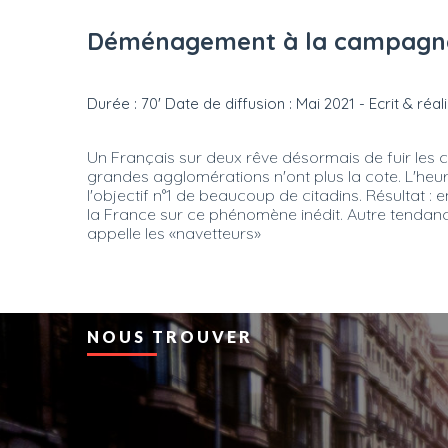
Déménagement à la campagne : 
Durée : 70' Date de diffusion : Mai 2021 - Ecrit & ré
Un Français sur deux rêve désormais de fuir les c
grandes agglomérations n'ont plus la cote. L'he
l'objectif n°1 de beaucoup de citadins. Résultat :
la France sur ce phénomène inédit. Autre tendance
appelle les «navetteurs»
NOUS TROUVER