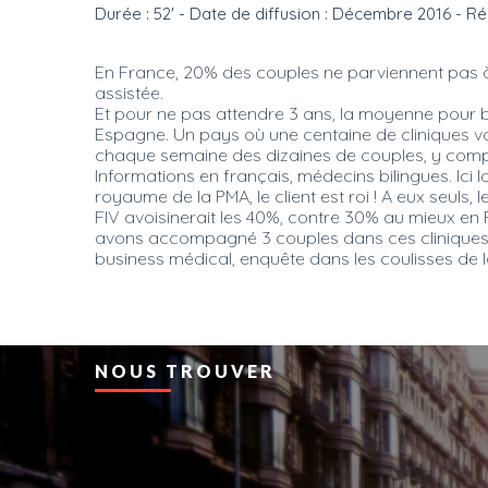
En France, 20% des couples ne parviennent pas à
assistée.
Et pour ne pas attendre 3 ans, la moyenne pour bé
Espagne. Un pays où une centaine de cliniques vo
chaque semaine des dizaines de couples, y compr
Informations en français, médecins bilingues. Ici
royaume de la PMA, le client est roi ! A eux seuls,
FIV avoisinerait les 40%, contre 30% au mieux en
avons accompagné 3 couples dans ces cliniques e
business médical, enquête dans les coulisses de l
NOUS TROUVER