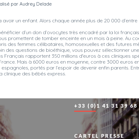
 avoir un enfant. Alors chaque année plus de 20 000 d’entre
néficier d’un don d’ovocytes très encadré par la loi français
us promettent de tomber enceinte en un mois à peine. Au coeu
is des femmes célibataires, homosexuelles et des futures mè
 loin des questions de bioéthique, vous pouvez sélectionner u
 les Français rapportent 350 millions d'euros à ces cliniques sp
 France. Mais à 6000 euros en moyenne, contre 3000 euros en F
spagnoles, portés par l’espoir de devenir enfin parents. Ent
a clinique des bébés express.
+33 (0)1 41 31 39 68
CARTEL PRESSE