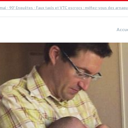
 mai - 90' Enquêtes - Faux taxis et VTC escrocs : méfiez-vous des arnaq
Accue