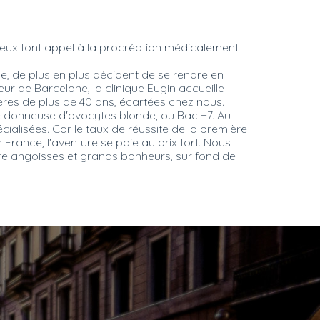
 eux font appel à la procréation médicalement
e, de plus en plus décident de se rendre en
r de Barcelone, la clinique Eugin accueille
res de plus de 40 ans, écartées chez nous.
ne donneuse d'ovocytes blonde, ou Bac +7. Au
écialisées. Car le taux de réussite de la première
rance, l'aventure se paie au prix fort. Nous
re angoisses et grands bonheurs, sur fond de