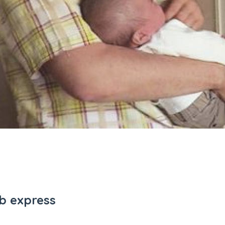
bb express
éalisé par Audrey Delade