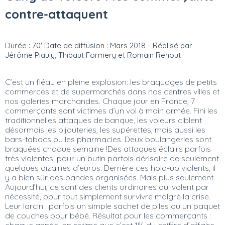
contre-attaquent
Durée : 70' Date de diffusion : Mars 2018 - Réalisé par
Jérôme Piauly, Thibaut Formery et Romain Renout
C’est un fléau en pleine explosion: les braquages de petits
commerces et de supermarchés dans nos centres villes et
nos galeries marchandes. Chaque jour en France, 7
commerçants sont victimes d’un vol à main armée. Fini les
traditionnelles attaques de banque, les voleurs ciblent
désormais les bijouteries, les supérettes, mais aussi les
bars-tabacs ou les pharmacies. Deux boulangeries sont
braquées chaque semaine !Des attaques éclairs parfois
très violentes, pour un butin parfois dérisoire de seulement
quelques dizaines d’euros. Derrière ces hold-up violents, il
y a bien sûr des bandes organisées. Mais plus seulement.
Aujourd’hui, ce sont des clients ordinaires qui volent par
nécessité, pour tout simplement survivre malgré la crise.
Leur larcin : parfois un simple sachet de piles ou un paquet
de couches pour bébé. Résultat pour les commerçants :
chaque année, on estime que c’est 1% du chiffre d’affaire