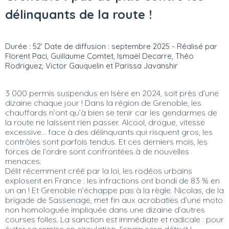
délinquants de la route !
Durée : 52’ Date de diffusion : septembre 2025 - Réalisé par
Florent Paci, Guillaume Comtet, Ismaël Decarre, Théo
Rodriguez, Victor Gauquelin et Parissa Javanshir
3 000 permis suspendus en Isère en 2024, soit près d’une
dizaine chaque jour ! Dans la région de Grenoble, les
chauffards n’ont qu’à bien se tenir car les gendarmes de
la route ne laissent rien passer. Alcool, drogue, vitesse
excessive... face à des délinquants qui risquent gros, les
contrôles sont parfois tendus. Et ces derniers mois, les
forces de l’ordre sont confrontées à de nouvelles
menaces.
Délit récemment créé par la loi, les rodéos urbains
explosent en France : les infractions ont bondi de 83 % en
un an ! Et Grenoble n’échappe pas à la règle. Nicolas, de la
brigade de Sassenage, met fin aux acrobaties d’une moto
non homologuée impliquée dans une dizaine d’autres
courses folles. La sanction est immédiate et radicale : pour
éviter sa remise en circulation, l’engin sera détruit !