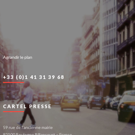
Agrandir le plan
+33 (0)1 41 31 39 68
CARTEL PRESSE
59 rue de l’ancienne mairie
92100 Boulogne Billancourt – France