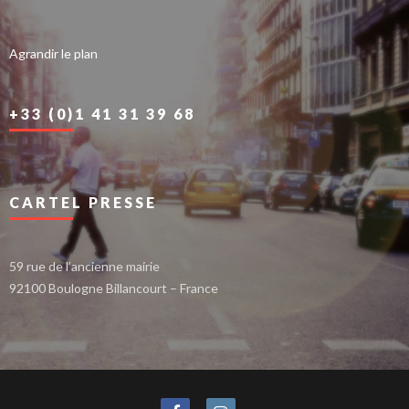
Agrandir le plan
+33 (0)1 41 31 39 68
CARTEL PRESSE
59 rue de l’ancienne mairie
92100 Boulogne Billancourt – France