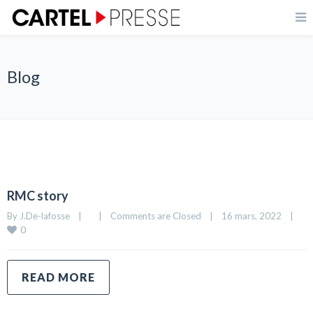
Blog
RMC story
By 
J.De-lafosse
|
|
Comments are Closed
|
16 mars, 2022    
|
0
READ MORE