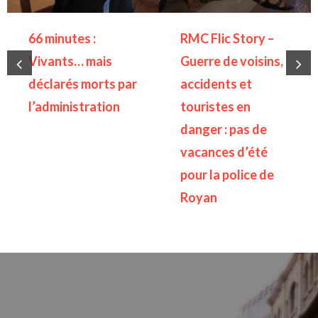
66 minutes :
RMC Flic Story –
Vivants… mais
Guerre de voisins,
déclarés morts par
accidents et
l’administration
touristes en
danger : pas de
vacances d’été
pour la police de
Royan