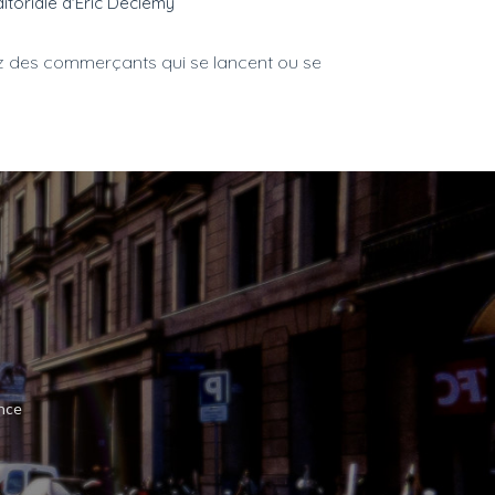
ditoriale d'Eric Declemy
ez des commerçants qui se lancent ou se
ance