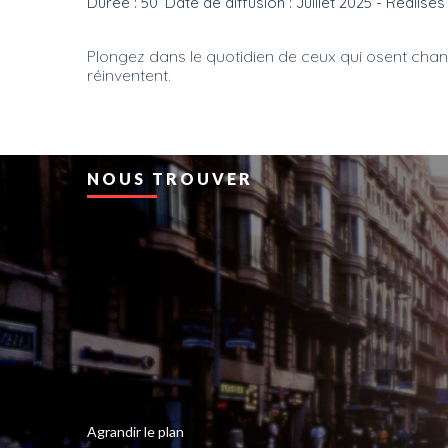
Durée : 50’ Date de diffusion : Juillet 2025 - Réalisé
Plongez dans le quotidien de ceux qui osent chan
réinventent.
NOUS TROUVER
Agrandir le plan