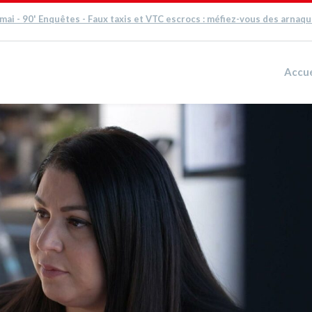
 mai - 90' Enquêtes - Faux taxis et VTC escrocs : méfiez-vous des arnaq
Accue