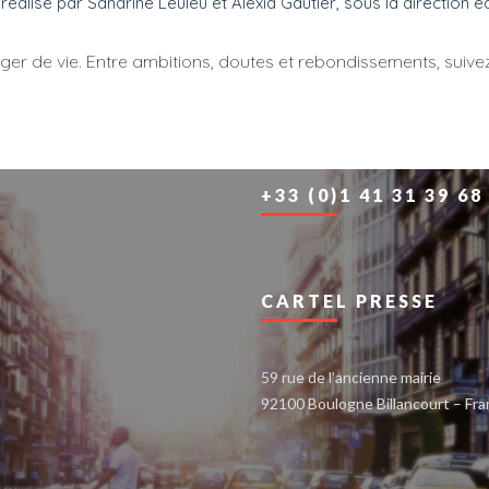
s réalisé par Sandrine Leuleu et Alexia Gautier, sous la direction é
ger de vie. Entre ambitions, doutes et rebondissements, suiv
+33 (0)1 41 31 39 68
CARTEL PRESSE
59 rue de l’ancienne mairie
92100 Boulogne Billancourt – Fr