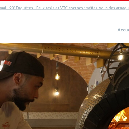
 mai - 90' Enquêtes - Faux taxis et VTC escrocs : méfiez-vous des arnaq
Accue