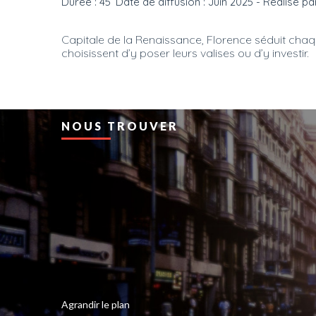
Durée : 45’ Date de diffusion : Juin 2025 - Réalisé pa
Capitale de la Renaissance, Florence séduit chaqu
choisissent d’y poser leurs valises ou d’y investir.
NOUS TROUVER
Agrandir le plan