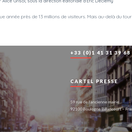
r Alice Grisol, sous la direction éditoriale d'Eric Declemy
e année près de 13 millions de visiteurs. Mais au-delà du tour
+33 (0)1 41 31 39 68
CARTEL PRESSE
59 rue de l’ancienne mairie
92100 Boulogne Billancourt – Fr