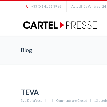
+33 (0)1 41 31 39 68
Actualité : Vendredi 24
Blog
TEVA
By 
J.De-lafosse
|
|
Comments are Closed
|
13 octobr