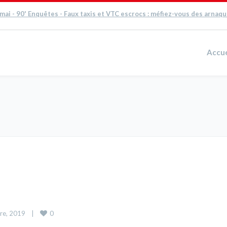
 mai - 90' Enquêtes - Faux taxis et VTC escrocs : méfiez-vous des arnaq
Accue
0
e, 2019    
|