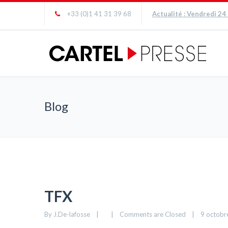
+33 (0)1 41 31 39 68
Actualité : Vendredi 24
Blog
TFX
By 
J.De-lafosse
|
|
Comments are Closed
|
9 octobre