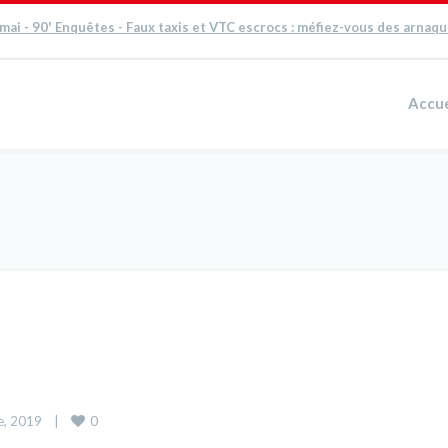
 mai - 90' Enquêtes - Faux taxis et VTC escrocs : méfiez-vous des arnaq
Accue
0
, 2019    
|