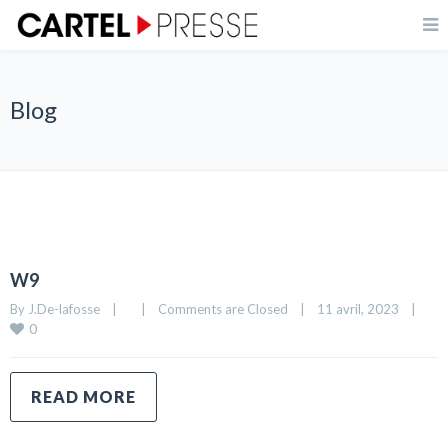
Blog
W9
By 
J.De-lafosse
|
|
Comments are Closed
|
11 avril, 2023    
|
0
READ MORE