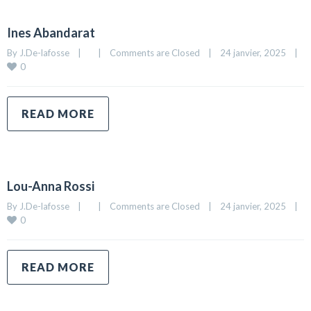
Ines Abandarat
By 
J.De-lafosse
|
|
Comments are Closed
|
24 janvier, 2025    
|
0
READ MORE
Lou-Anna Rossi
By 
J.De-lafosse
|
|
Comments are Closed
|
24 janvier, 2025    
|
0
READ MORE