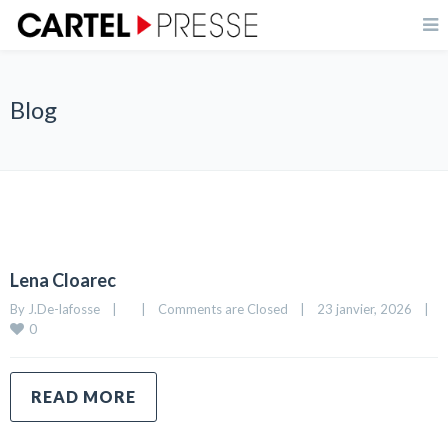
Blog
Lena Cloarec
By 
J.De-lafosse
|
|
Comments are Closed
|
23 janvier, 2026    
|
0
READ MORE