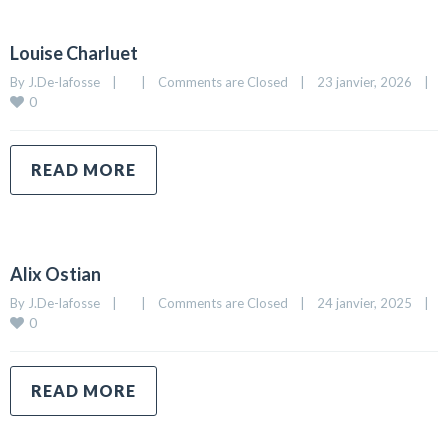
Louise Charluet
By 
J.De-lafosse
|
|
Comments are Closed
|
23 janvier, 2026    
|
0
READ MORE
Alix Ostian
By 
J.De-lafosse
|
|
Comments are Closed
|
24 janvier, 2025    
|
0
READ MORE