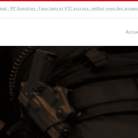
 mai - 90' Enquêtes - Faux taxis et VTC escrocs : méfiez-vous des arnaq
Accue