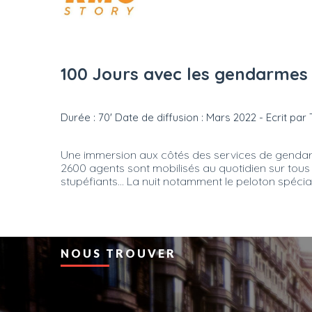
100 Jours avec les gendarmes 
Durée : 70' Date de diffusion : Mars 2022 - Ecrit pa
Une immersion aux côtés des services de gendarm
2600 agents sont mobilisés au quotidien sur tous l
stupéfiants... La nuit notamment le peloton spécial
NOUS TROUVER