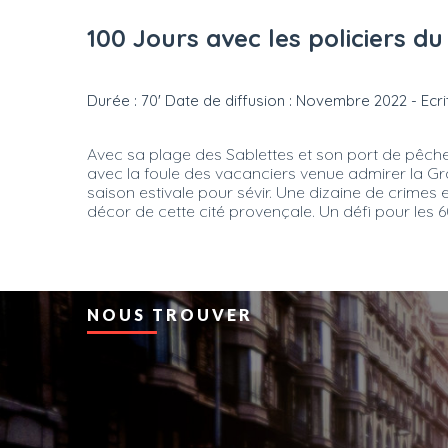
100 Jours avec les policiers du
Durée : 70' Date de diffusion : Novembre 2022 - Ecri
Avec sa plage des Sablettes et son port de pêche
avec la foule des vacanciers venue admirer la Gran
saison estivale pour sévir. Une dizaine de crimes
décor de cette cité provençale. Un défi pour les 
NOUS TROUVER