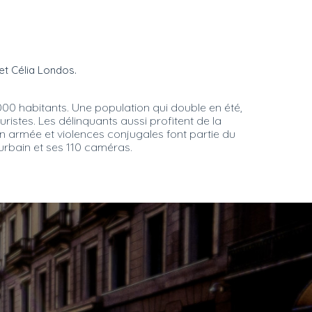
et Célia Londos.
000 habitants. Une population qui double en été,
ristes. Les délinquants aussi profitent de la
in armée et violences conjugales font partie du
 urbain et ses 110 caméras.