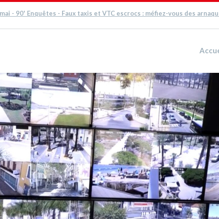
 mai - 90' Enquêtes - Faux taxis et VTC escrocs : méfiez-vous des arnaq
Accue