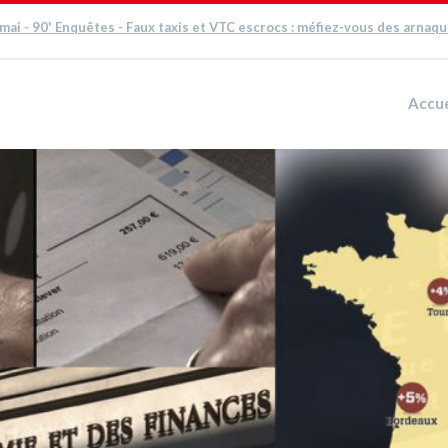
 mai - 90' Enquêtes - Faux taxis et VTC escrocs : méfiez-vous des arnaq
Accue