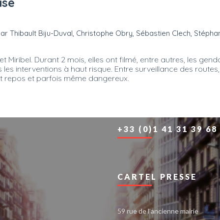
ise
par Thibault Biju-Duval, Christophe Obry, Sébastien Clech, Stéphan
Miribel. Durant 2 mois, elles ont filmé, entre autres, les gen
 interventions à haut risque. Entre surveillance des routes, 
tout repos et parfois même dangereux.
+33 (0)1 41 31 39 68
CARTEL PRESSE
59 rue de l’ancienne mairie