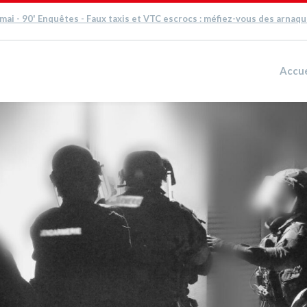
 mai - 90' Enquêtes - Faux taxis et VTC escrocs : méfiez-vous des arnaq
Accue