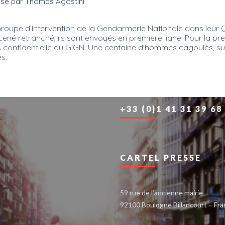
alisé par Thomas Agostini
oupe d’Intervention de la Gendarmerie Nationale dans leur QG 
cené retranché, ils sont envoyés en première ligne. Pour la pr
 plus confidentielle du GIGN. Une centaine d'hommes cagoulés, 
es.
+33 (0)1 41 31 39 68
CARTEL PRESSE
59 rue de l’ancienne mairie
92100 Boulogne Billancourt – Fr