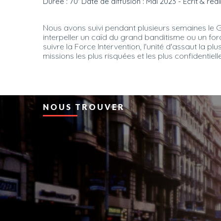
Durée : 70' Date de diffusion : Mai 2023 - Ecrit & ré
Nous avons suivi pendant plusieurs semaines le Gr
interpeller un caïd du grand banditisme ou un for
suivre la Force Intervention, l'unité d'assaut la
missions les plus risquées et les plus confidentiell
NOUS TROUVER