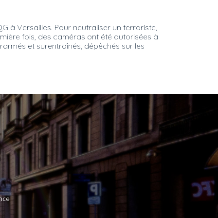
à Versailles. Pour neutraliser un terroriste,
emière fois, des caméras ont été autorisées à
surarmés et surentraînés, dépêchés sur les
ance