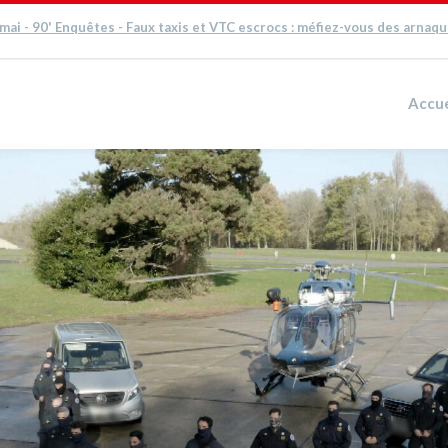
 mai - 90' Enquêtes - Faux taxis et VTC escrocs : méfiez-vous des arnaq
Accue