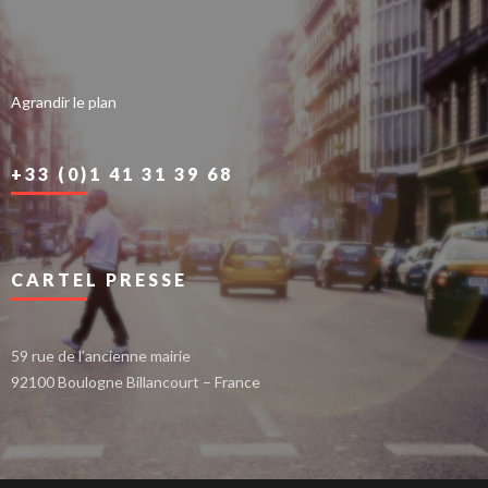
Agrandir le plan
+33 (0)1 41 31 39 68
CARTEL PRESSE
59 rue de l’ancienne mairie
92100 Boulogne Billancourt – France