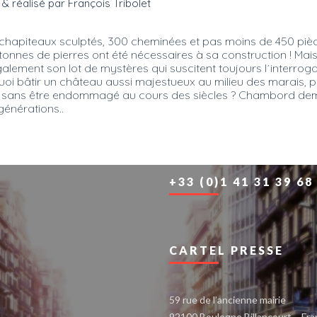
 & réalisé par François Tribolet
hapiteaux sculptés, 300 cheminées et pas moins de 450 pièce
onnes de pierres ont été nécessaires à sa construction ! Mais
ent son lot de mystères qui suscitent toujours l´interrogation
quoi bâtir un château aussi majestueux au milieu des marais
emps sans être endommagé au cours des siècles ? Chambord de
générations..
+33 (0)1 41 31 39 68
CARTEL PRESSE
59 rue de l’ancienne mairie