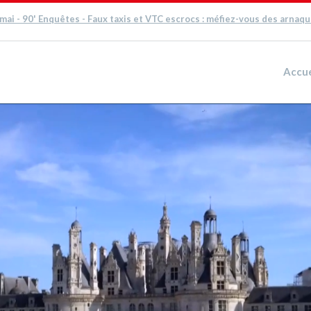
 mai - 90' Enquêtes - Faux taxis et VTC escrocs : méfiez-vous des arnaq
Accue