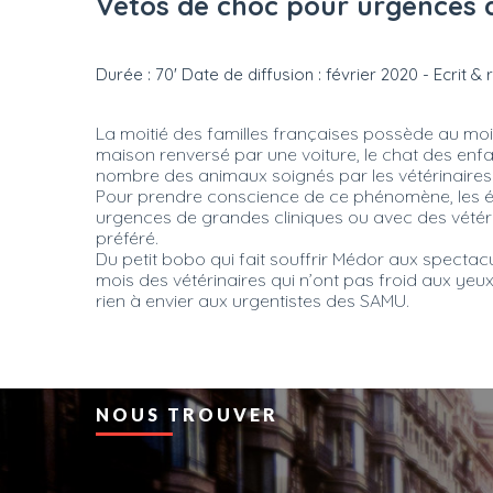
Vétos de choc pour urgences 
Durée : 70' Date de diffusion : février 2020 - Ecrit 
La moitié des familles françaises possède au moi
maison renversé par une voiture, le chat des enfa
nombre des animaux soignés par les vétérinair
Pour prendre conscience de ce phénomène, les équi
urgences de grandes cliniques ou avec des vétéri
préféré.
Du petit bobo qui fait souffrir Médor aux specta
mois des vétérinaires qui n’ont pas froid aux yeux
rien à envier aux urgentistes des SAMU.
NOUS TROUVER