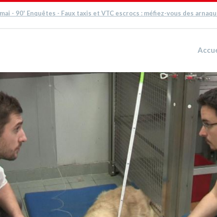
 mai - 90' Enquêtes - Faux taxis et VTC escrocs : méfiez-vous des arnaq
Accue