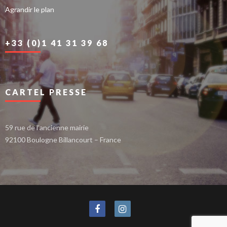
Agrandir le plan
+33 (0)1 41 31 39 68
CARTEL PRESSE
59 rue de l’ancienne mairie
92100 Boulogne Billancourt – France