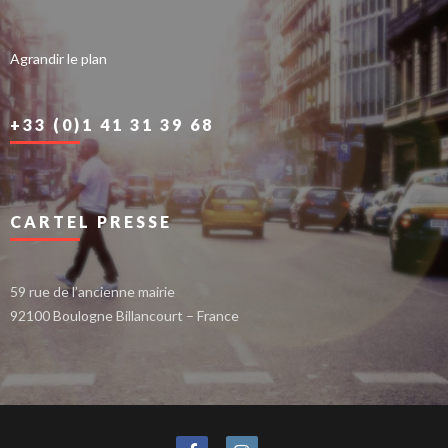
Agrandir le plan
+33 (0)1 41 31 39 68
CARTEL PRESSE
59 rue de l’ancienne mairie
92100 Boulogne Billancourt – France