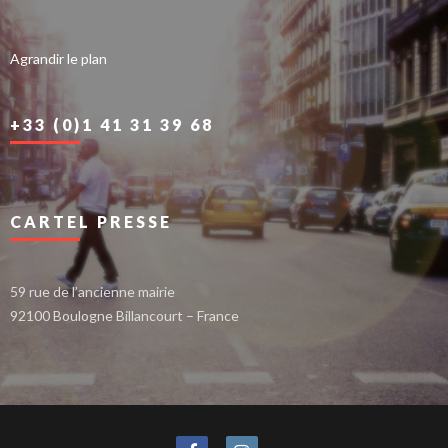
Agrandir le plan
+33 (0)1 41 31 39 68
CARTEL PRESSE
59 rue de l’ancienne mairie
92100 Boulogne Billancourt – France