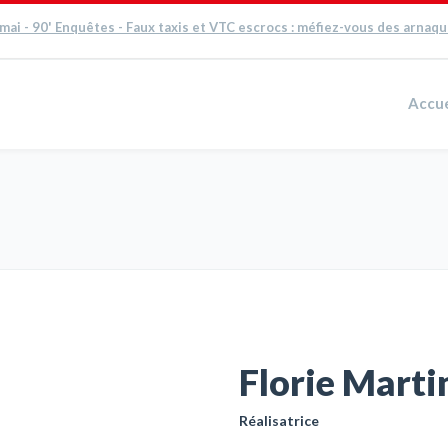
 mai - 90' Enquêtes - Faux taxis et VTC escrocs : méfiez-vous des arnaq
Accue
Florie Marti
Réalisatrice