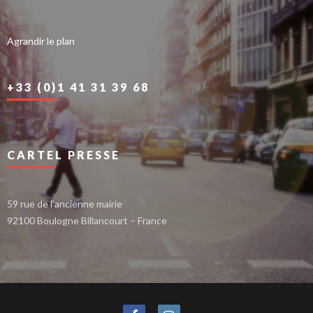
Agrandir le plan
+33 (0)1 41 31 39 68
CARTEL PRESSE
59 rue de l’ancienne mairie
92100 Boulogne Billancourt – France