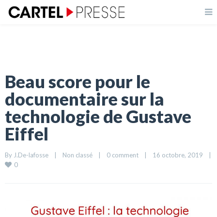
Beau score pour le
documentaire sur la
technologie de Gustave
Eiffel
By 
J.De-lafosse
|
Non classé
|
0 comment
|
16 octobre, 2019    
|
0