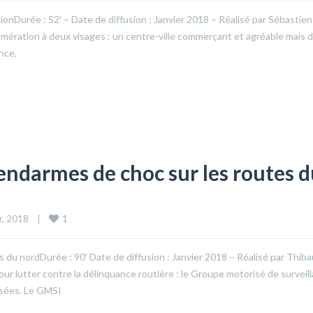
tionDurée : 52′ – Date de diffusion : Janvier 2018 – Réalisé par Sébastien
omération à deux visages : un centre-ville commerçant et agréable mais 
ance,
gendarmes de choc sur les routes 
1
, 2018    
|
 du nordDurée : 90′ Date de diffusion : Janvier 2018 – Réalisé par Thiba
our lutter contre la délinquance routière : le Groupe motorisé de surveil
lisées. Le GMSI