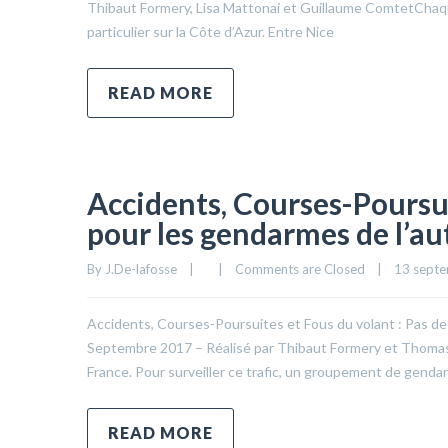
Thibaut Formery, Lisa Mattonai et Guillaume ComtetChaque é
particulier sur la Côte d’Azur. Entre Nice
READ MORE
Accidents, Courses-Poursuit
pour les gendarmes de l’a
By 
J.De-lafosse
|
|
Comments are Closed
|
13 septe
Accidents, Courses-Poursuites et Fous du volant : Pas de 
Septembre 2017 – Réalisé par Thibaut Formery et Thomas 
France. Pour surveiller ce trafic, un groupement de gendar
READ MORE