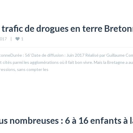
 trafic de drogues en terre Breto
1
017    
|
tonneDurée : 56′ Date de diffusion : Juin 2017 Réalisé par Guillaume Co
tés parmi les agglomérations où il fait bon vivre. Mais la Bretagne a au
gressions, sans compter les
us nombreuses : 6 à 16 enfants à l