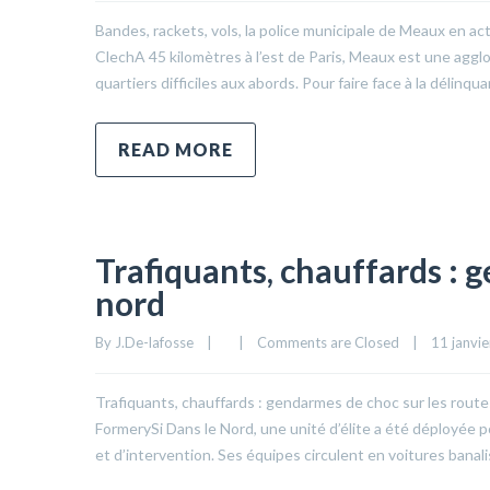
Bandes, rackets, vols, la police municipale de Meaux en ac
ClechA 45 kilomètres à l’est de Paris, Meaux est une aggl
quartiers difficiles aux abords. Pour faire face à la délinqu
READ MORE
Trafiquants, chauffards : 
nord
By 
J.De-lafosse
|
|
Comments are Closed
|
11 janvier
Trafiquants, chauffards : gendarmes de choc sur les routes
FormerySi Dans le Nord, une unité d’élite a été déployée p
et d’intervention. Ses équipes circulent en voitures bana