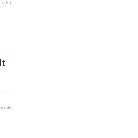
ts. En
it
ses de