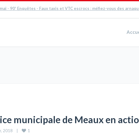
 mai - 90' Enquêtes - Faux taxis et VTC escrocs : méfiez-vous des arnaq
Accue
olice municipale de Meaux en acti
1
, 2018    
|