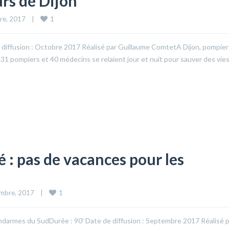
urs de Dijon
1
e, 2017    
|
e diffusion : Octobre 2017 Réalisé par Guillaume ComtetA Dijon, pompier
31 pompiers et 40 médecins se relaient jour et nuit pour sauver des vies
é : pas de vacances pour les
1
mbre, 2017    
|
gendarmes du SudDurée : 90′ Date de diffusion : Septembre 2017 Réalisé 