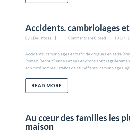
Accidents, cambriolages et
By 
J.De-lafosse
|
|
Comments are Closed
|
13 juin, 2
Accidents, cambriolages et trafic de drogues en terre Bre
Romain RenoutRennes et ses environs sont régulièrement ci
son côté sombre : trafics de stupéfiants, cambriolages, a
READ MORE
Au cœur des familles les pl
maison