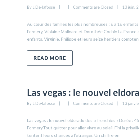
By 
J.De-lafosse
|
|
Comments are Closed
|
13 juin, 2
Au cœur des familles les plus nombreuses : 6 à 16 enfants 
Formery, Violaine Molinaro et Dorothée Cochin La France c
enfants. Virginie, Philippe et leurs seize héritiers compten
READ MORE
Las vegas : le nouvel eldor
By 
J.De-lafosse
|
|
Comments are Closed
|
13 janvier
Las vegas : le nouvel eldorado des » frenchies « Durée : 4
FormeryTout quitter pour aller vivre au soleil. Fini la grisa
tentent leurs chances à l’étranger. Un chiffre en