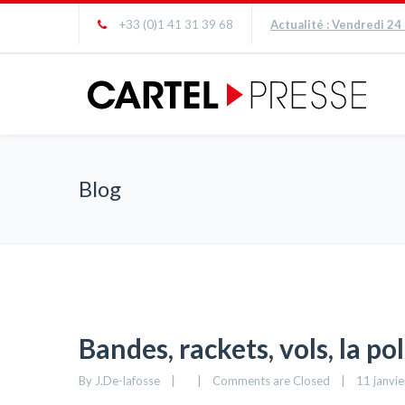
+33 (0)1 41 31 39 68
Actualité : Vendredi 24
Blog
Bandes, rackets, vols, la p
By 
J.De-lafosse
|
|
Comments are Closed
|
11 janvier