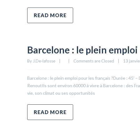
READ MORE
Barcelone : le plein emploi 
By 
J.De-lafosse
|
|
Comments are Closed
|
13 janvier
Barcelone : le plein emploi pour les français ?Durée : 45′ 
RenoutIls sont environ 60000 à vivre à Barcelone : des Franç
vie, son climat ou ses opportunités
READ MORE