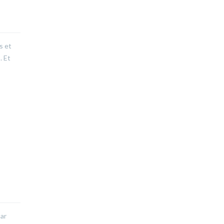
s et
. Et
par