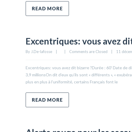
READ MORE
Excentriques: vous avez dit
By 
J.De-lafosse
|
|
Comments are Closed
|
11 décem
Excentriques: vous avez dit bizarre ?Durée : 60′ Date de d
3,9 millionsOn dit d’eux qu’ils sont « différents », « exubé
plus en plus à l’uniformité, certains Français font le
READ MORE