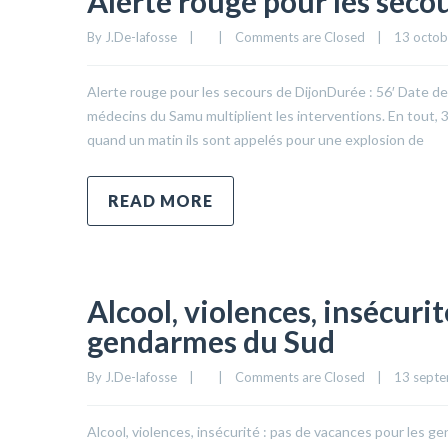
Alerte rouge pour les seco
By 
J.De-lafosse
|
|
Comments are Closed
|
13 octobr
Alerte rouge pour les secours de DijonDurée : 56′ Date d
médecins du Samu multiplient les interventions. En tout, 3
quand un matin ils sont appelés pour une explosion de
READ MORE
Alcool, violences, insécurit
gendarmes du Sud
By 
J.De-lafosse
|
|
Comments are Closed
|
13 septe
Alcool, violences, insécurité : pas de vacances pour les 