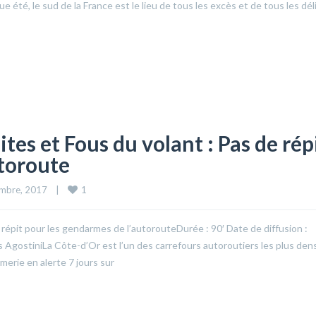
té, le sud de la France est le lieu de tous les excès et de tous les déli
es et Fous du volant : Pas de rép
utoroute
1
mbre, 2017    
|
répit pour les gendarmes de l’autorouteDurée : 90′ Date de diffusion :
AgostiniLa Côte-d’Or est l’un des carrefours autoroutiers les plus den
merie en alerte 7 jours sur