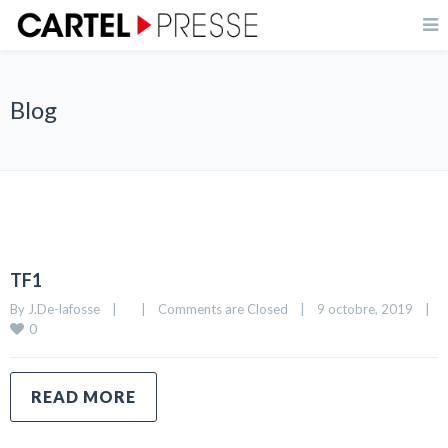
Blog
TF1
By 
J.De-lafosse
|
|
Comments are Closed
|
9 octobre, 2019    
|
0
READ MORE